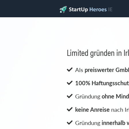
IE001 Starter-Limited
Preiswert und kompakt
Gründen kann so ein
Perfekt für
IE001 STARTER-LIM
Firmengründung in Irl
inklusive irischer Ges