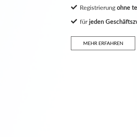
inkl. Registered

inkl. Gründung

MEHR ERFAHREN