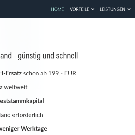
HOME
VORTEILE
LEISTUNGEN
 -- 399,- EUR --
fach sein
 den Einstieg
ITED
and
chäftsadresse